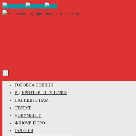
Skip
to
content
Skip
ГОЛОВНА|НОВИНИ
to
ВІДКРИТІ ЗВІТИ-2017/2018
content
НАПИШІТЬ НАМ
СТАТУТ
ДОКУМЕНТИ
ЖІНОЧЕ БЮРО
ГАЛЕРЕЯ