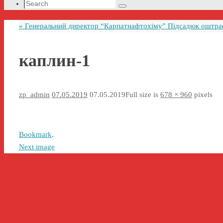
Search
Search
for:
«
Генеральний директор “Карпатнафтохіму” Підсадюк оштра
каплин-1
zp_admin
07.05.2019
07.05.2019
Full size is
678 × 960
pixels
Bookmark
.
Next image