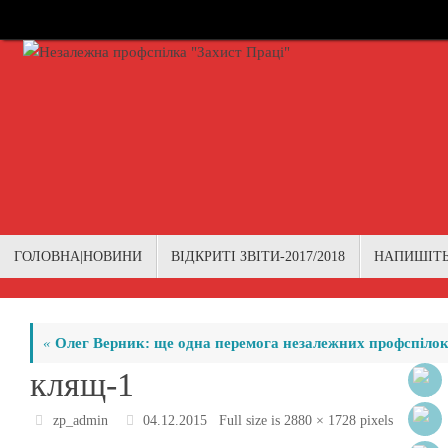
Skip
to
content
Skip
ГОЛОВНА|НОВИНИ
ВІДКРИТІ ЗВІТИ-2017/2018
НАПИШІТ
to
content
«
Олег Верник: ще одна перемога незалежних профспілок
клящ-1
zp_admin
04.12.2015
Full size is
2880 × 1728
pixels