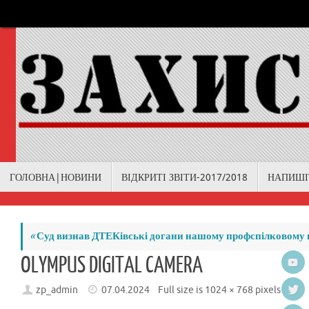
Skip
to
content
Skip
ГОЛОВНА|НОВИНИ
ВІДКРИТІ ЗВІТИ-2017/2018
НАПИШІ
to
content
«
Суд визнав ДТЕКівські догани нашому профспілковому 
OLYMPUS DIGITAL CAMERA
zp_admin
07.04.2024
Full size is
1024 × 768
pixels