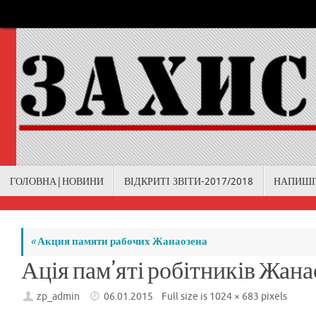
Skip
to
content
Skip
ГОЛОВНА|НОВИНИ
ВІДКРИТІ ЗВІТИ-2017/2018
НАПИШІ
to
content
«
Акция памяти рабочих Жанаозена
Ація пам’яті робітників Жана
zp_admin
06.01.2015
Full size is
1024 × 683
pixels