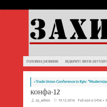
Skip
to
content
Skip
ГОЛОВНА|НОВИНИ
ВІДКРИТІ ЗВІТИ-2017/20
to
content
«
Trade Union Conference in Kyiv: “Modernizati
конфа-12
zp_admin
19.12.2016
Full size is
5456 × 