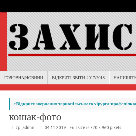
Skip
to
content
Skip
ГОЛОВНА|НОВИНИ
ВІДКРИТІ ЗВІТИ-2017/2018
НАПИШІТ
to
content
«
Відкрите звернення тернопільського хірурга-профспілк
кошак-фото
zp_admin
04.11.2019
Full size is
720 × 960
pixels