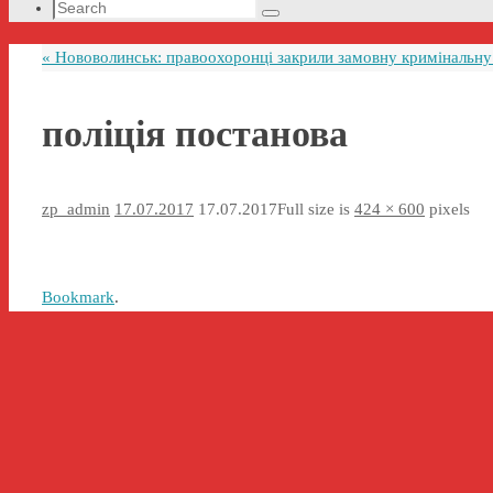
Search
Search
for:
«
Нововолинськ: правоохоронці закрили замовну кримінальну
поліція постанова
zp_admin
17.07.2017
17.07.2017
Full size is
424 × 600
pixels
Bookmark
.