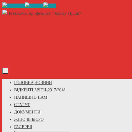
Skip
to
content
Skip
ГОЛОВНА|НОВИНИ
to
ВІДКРИТІ ЗВІТИ-2017/2018
content
НАПИШІТЬ НАМ
СТАТУТ
ДОКУМЕНТИ
ЖІНОЧЕ БЮРО
ГАЛЕРЕЯ