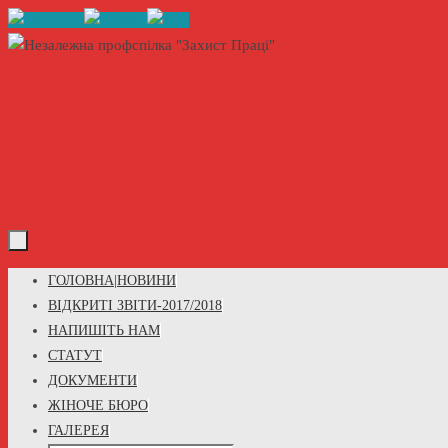
Skip
to
content
Skip
ГОЛОВНА|НОВИНИ
to
ВІДКРИТІ ЗВІТИ-2017/2018
content
НАПИШІТЬ НАМ
СТАТУТ
ДОКУМЕНТИ
ЖІНОЧЕ БЮРО
ГАЛЕРЕЯ