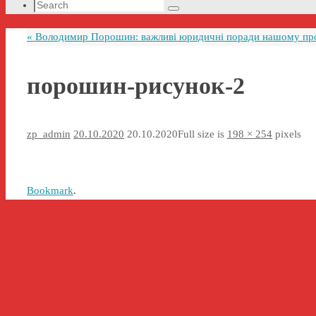
Search
Search
for:
«
Володимир Порошин: важливі юридичні поради нашому проф
порошин-рисунок-2
zp_admin
20.10.2020
20.10.2020
Full size is
198 × 254
pixels
Bookmark
.