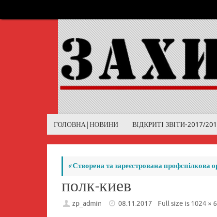
Skip
to
content
Skip
ГОЛОВНА|НОВИНИ
ВІДКРИТІ ЗВІТИ-2017/20
to
content
«
Створена та зареєстрована профспілкова орг
полк-киев
zp_admin
08.11.2017
Full size is
1024 × 