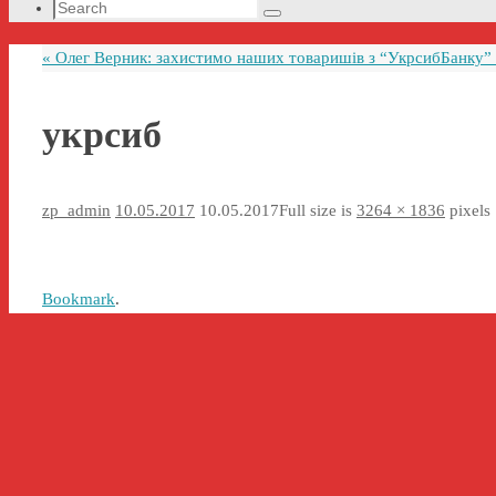
Search
Search
for:
«
Олег Верник: захистимо наших товаришів з “УкрсибБанку” в
укрсиб
zp_admin
10.05.2017
10.05.2017
Full size is
3264 × 1836
pixels
Bookmark
.