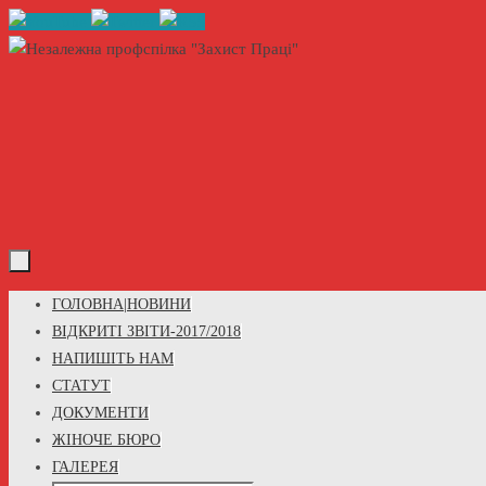
Skip
to
content
Skip
ГОЛОВНА|НОВИНИ
to
ВІДКРИТІ ЗВІТИ-2017/2018
content
НАПИШІТЬ НАМ
СТАТУТ
ДОКУМЕНТИ
ЖІНОЧЕ БЮРО
ГАЛЕРЕЯ