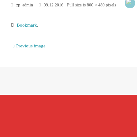
zp_admin
09.12.2016
Full size is
800 × 480
pixels
Bookmark
.
Previous image