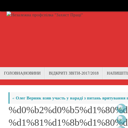
Skip
to
content
Skip
ГОЛОВНА|НОВИНИ
ВІДКРИТІ ЗВІТИ-2017/2018
НАПИШІТ
to
content
«
Олег Верник взяв участь у нараді з питань врятування в
%d0%b2%d0%b5%d1%80%d
%d1%81%d1%8b%d1%80%d