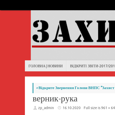
Skip
to
content
Skip
ГОЛОВНА|НОВИНИ
ВІДКРИТІ ЗВІТИ-2017/20
to
content
«
Відкрите Звернення Голови ВНПС “Захист п
верник-рука
zp_admin
16.10.2020
Full size is
961 × 6