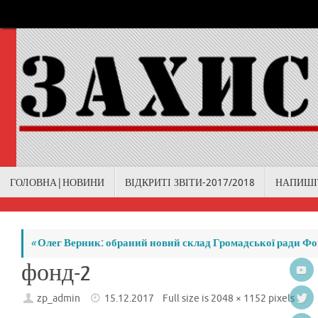
Skip
to
content
Skip
ГОЛОВНА|НОВИНИ
ВІДКРИТІ ЗВІТИ-2017/2018
НАПИШІ
to
content
«
Олег Верник: обраний новий склад Громадської ради Фо
фонд-2
zp_admin
15.12.2017
Full size is
2048 × 1152
pixels