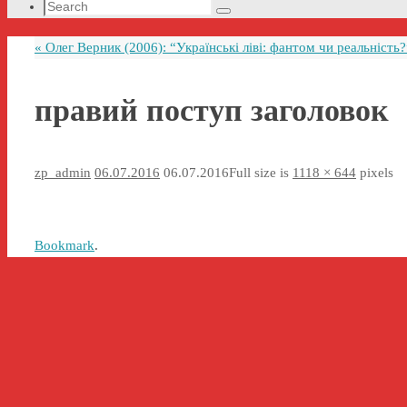
Search
Search
for:
«
Олег Верник (2006): “Українські ліві: фантом чи реальність?
правий поступ заголовок
zp_admin
06.07.2016
06.07.2016
Full size is
1118 × 644
pixels
Bookmark
.