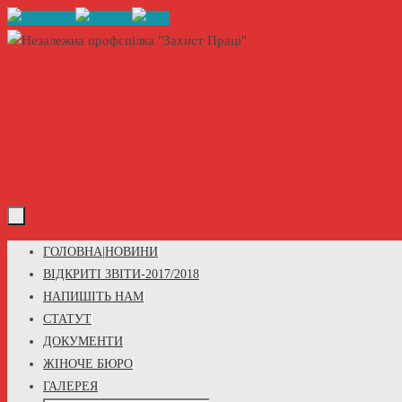
Skip
to
content
Skip
ГОЛОВНА|НОВИНИ
to
ВІДКРИТІ ЗВІТИ-2017/2018
content
НАПИШІТЬ НАМ
СТАТУТ
ДОКУМЕНТИ
ЖІНОЧЕ БЮРО
ГАЛЕРЕЯ