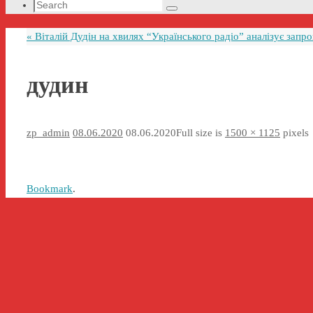
Search
Search
for:
«
Віталій Дудін на хвилях “Українського радіо” аналізує запроп
дудин
zp_admin
08.06.2020
08.06.2020
Full size is
1500 × 1125
pixels
Bookmark
.