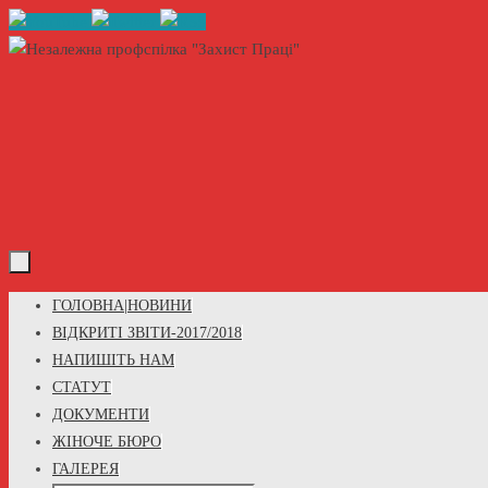
Skip
to
content
Skip
ГОЛОВНА|НОВИНИ
to
ВІДКРИТІ ЗВІТИ-2017/2018
content
НАПИШІТЬ НАМ
СТАТУТ
ДОКУМЕНТИ
ЖІНОЧЕ БЮРО
ГАЛЕРЕЯ