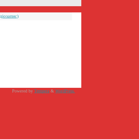
діозапис)
Powered by
Tempera
&
WordPress.