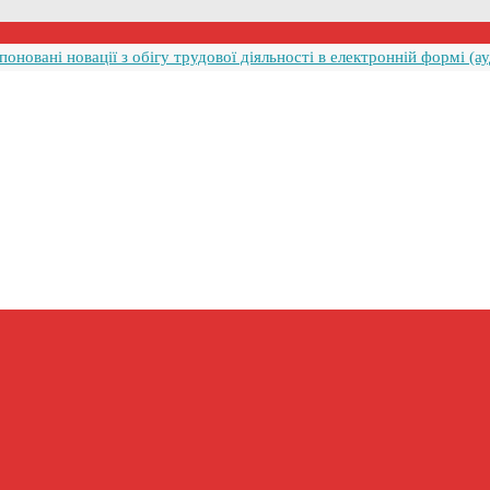
оновані новації з обігу трудової діяльності в електронній формі (ау