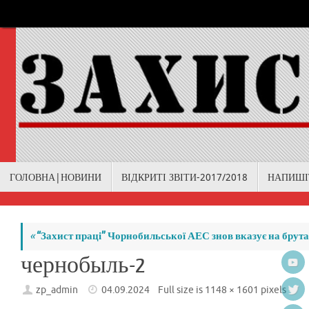
Skip
to
content
Skip
ГОЛОВНА|НОВИНИ
ВІДКРИТІ ЗВІТИ-2017/2018
НАПИШІ
to
content
«
“Захист праці” Чорнобильської АЕС знов вказує на брута
чернобыль-2
zp_admin
04.09.2024
Full size is
1148 × 1601
pixels