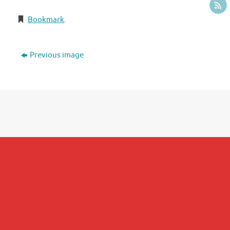
Bookmark
.
Previous image