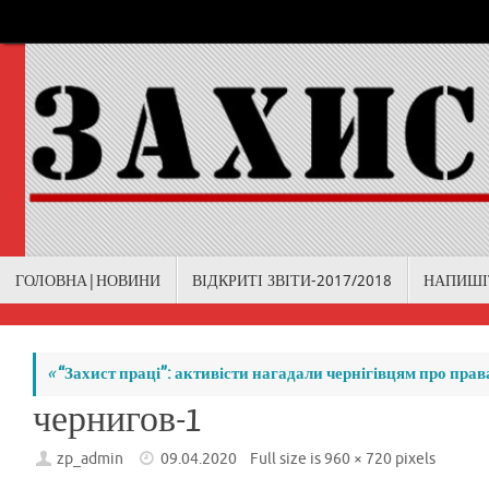
Skip
to
content
Skip
ГОЛОВНА|НОВИНИ
ВІДКРИТІ ЗВІТИ-2017/2018
НАПИШІ
to
content
«
“Захист праці”: активісти нагадали чернігівцям про прав
чернигов-1
zp_admin
09.04.2020
Full size is
960 × 720
pixels