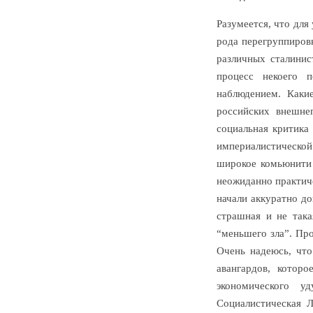
Разумеется, что для
рода перегруппиров
различных сталинис
процесс некоего 
наблюдением. Каки
российских внешнеп
социальная критика
империалистической
широкое комьюнити 
неожиданно практич
начали аккуратно до
страшная и не така
“меньшего зла”. Про
Очень надеюсь, что
авангардов, котор
экономического у
Социалистическая Л