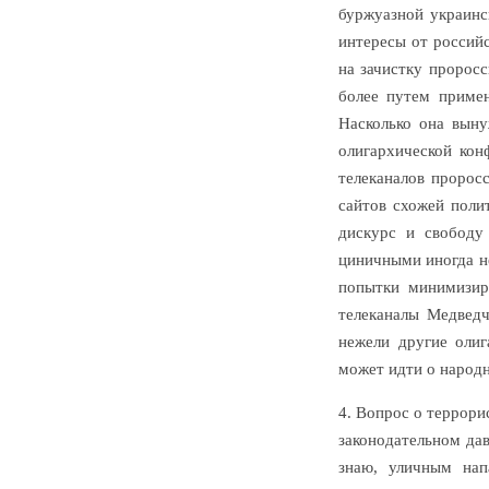
буржуазной украинс
интересы от россий
на зачистку пророс
более путем примен
Насколько она выну
олигархической кон
телеканалов пророс
сайтов схожей поли
дискурс и свободу
циничными иногда не
попытки минимизир
телеканалы Медведч
нежели другие олиг
может идти о народн
4. Вопрос о террори
законодательном дав
знаю, уличным нап