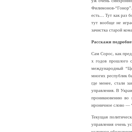
уж очень синхронно
Филимонов-“Гонор”…
есть… Тут как раз б
тут вообще не игра
зачистка старой кома
Расскажи подробнее
Сам Сорос, как пред
х годов прошлого с
международный “Це
многих республик б
где менее, стали з
управления. В Украи
проникновению во в
ироничное слово — 
Текущая политическ
управления очень у
условное обозначени