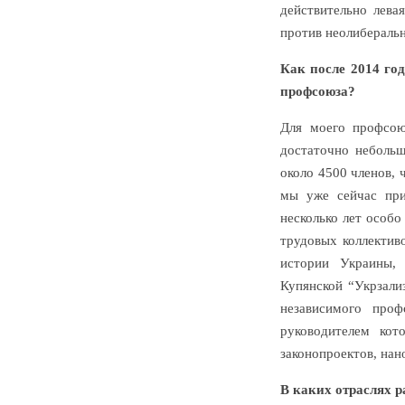
действительно лева
против неолибераль
Как после 2014 го
профсоюза?
Для моего профсоюз
достаточно неболь
около 4500 членов, 
мы уже сейчас при
несколько лет особ
трудовых коллектив
истории Украины, 
Купянской “Укрзали
независимого проф
руководителем кот
законопроектов, нан
В каких отраслях 