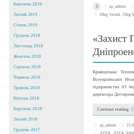
Березень 2019
zp_admin
Лютий 2019
Oleg Vernik
,
Oleg 
Січень 2019
Грудень 2018
«Захист 
Листопад 2018
Дніпроен
Жовтень 2018
Серпень 2018
Криворізька Тепло
Червень 2018
Всеукраїнської Нез
підприємства 03 б
Травень 2018
директора Дегтярен
Квітень 2018
Березень 2018
Continue reading
Лютий 2018
zp_admin
25.
Грудень 2017
ДТЕК
,
ДТЕК ДНІ