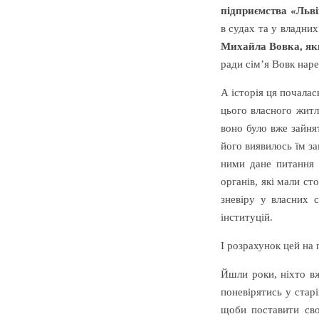
підприємства «Льв
в судах та у владних
Михайла Вовка, як
ради сім’я Вовк нар
А історія ця почалас
цього власного житл
воно було вже зайня
його виявилось їм з
ними дане питання 
органів, які мали ст
зневіру у власних 
інституцій.
І розрахунок цей на
Йшли роки, ніхто вж
поневірятись у старі
щоби поставити сво