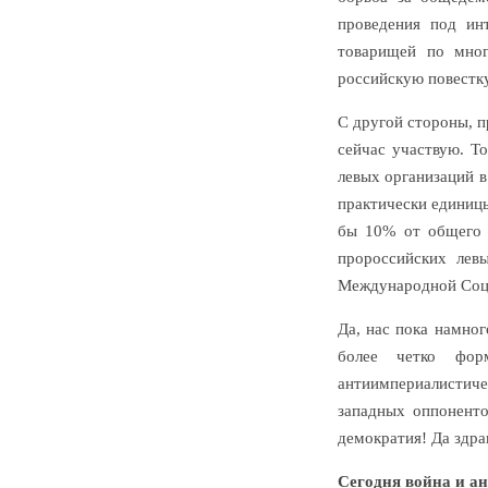
проведения под ин
товарищей по мног
российскую повестку
С другой стороны, п
сейчас участвую. Т
левых организаций в
практически единицы
бы 10% от общего 
пророссийских лев
Международной Соци
Да, нас пока намног
более четко фор
антиимпериалистиче
западных оппоненто
демократия! Да здра
Сегодня война и а