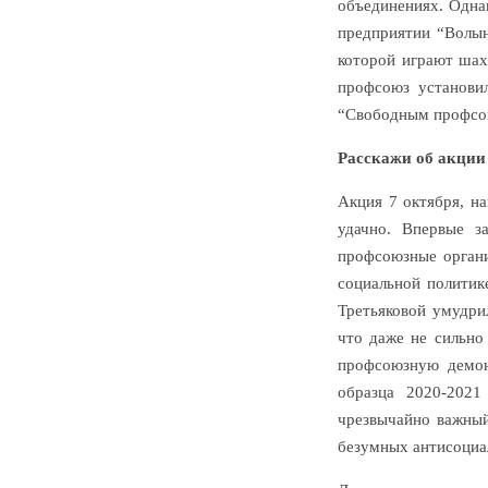
объединениях. Одна
предприятии “Волын
которой играют шах
профсоюз установи
“Свободным профсою
Расскажи об акции 
Акция 7 октября, н
удачно. Впервые з
профсоюзные орган
социальной политик
Третьяковой умудри
что даже не сильно
профсоюзную демон
образца 2020-2021
чрезвычайно важный
безумных антисоциа