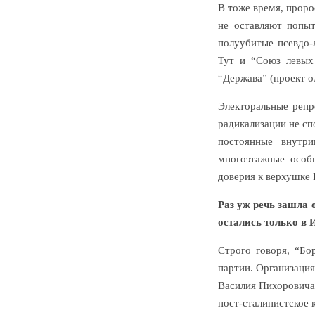
В тоже время, проро
не оставляют попыт
полуубитые псевдо-
Тут и “Союз левых 
“Держава” (проект о
Электоральные репр
радикализации не сп
постоянные внутри
многоэтажные особ
доверия к верхушке 
Раз уж речь зашла 
остались только в 
Строго говоря, “Бо
партии. Организация
Василия Пихоровича
пост-сталинистское 