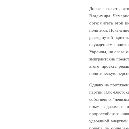
Должен сказать, чт
Владимира Чемерис
оргкомитета этой и
политики. Появление
развернутой крити
осуждением политик
Украины, ни слова 
эмигрантские предс
этого проекта реал
политическую перспе
Однако на протяжен
партий Юго-Востока
собственно “левизн
иным задачам и и
пророссийского оли
удвоенной энергией
борьба за общедем