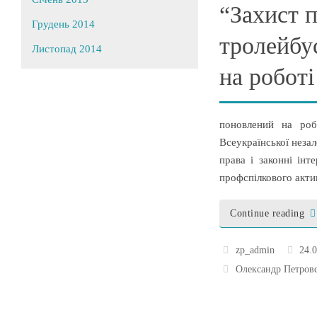
“Захист п
Грудень 2014
тролейбу
Листопад 2014
на роботі
поновлений на роб
Всеукраїнської неза
права і законні інт
профспілкового акт
Continue reading
zp_admin
24.
Олександр Петров