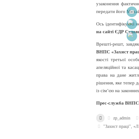
узаконення фактичн
передати його Михайл
Ось ідентифікуючі н
на сайті ЄДР Судов
Врешті-решт, завдя
ВНПС «Захист пра
якості третьої осо
апеляційної та каса
права на дане житл
рішення, яке тепер 
із сім’єю на законних
Прес-служба ВНПС 
zp_admin
"Захист праці"
,
«Л