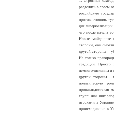
1. Огромная благод
разделить в своем о
российскую госуда
противостояния, тут
для гиперболизации 
что после начала в
Новые майданные в
стороны, они смогли
другой стороны – у
Не только праворад
традиций. Просто 
немногочисленны и 
другой стороны – 
политическую рол
пропагандистская м
групп или инкорпо
игроками в Украине
происходившие в Ук