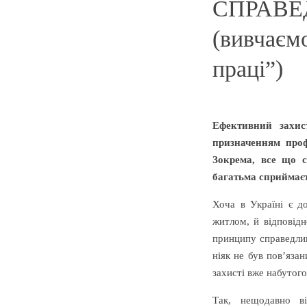
СПРАВЕД
(вивчаєм
праці”)
Ефективний захис
призначенням проф
Зокрема, все що с
багатьма сприймаєт
Хоча в Україні є до
житлом, й відповід
принципу справедлив
ніяк не був пов’яза
захисті вже набутого
Так, нещодавно 