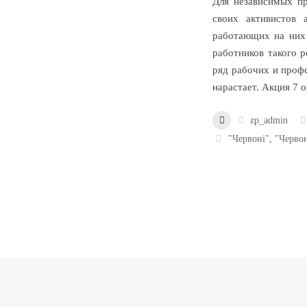
Для независимых п
своих активистов 
работающих на них 
работников такого 
ряд рабочих и профс
нарастает. Акция 7 
zp_admin
"Червоні"
,
"Черво