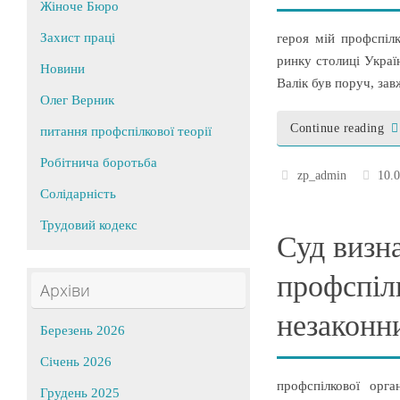
Жіноче Бюро
Захист праці
героя мій профспіл
ринку столиці Украї
Новини
Валік був поруч, за
Олег Верник
Continue reading
питання профспілкової теорії
Робітнича боротьба
zp_admin
10.
Солідарність
Трудовий кодекс
Суд визн
профспіл
Архіви
незаконн
Березень 2026
Січень 2026
профспілкової орга
Грудень 2025