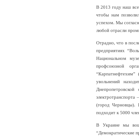
В 2013 году наш вс
чтобы нам позволил
успехом. Мы соглас
любой отрасли пром
Отрадно, что в посл
предприятиях “Волы
Национальном муз
профсоюзной орг
“Карпатнефтехим” 
увольнений наход
Днепропетровской 
электротранспорта –
(город Черновцы).
подходит к 5000 чле
В Украине мы вош
“Демократические п