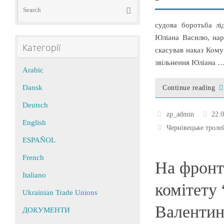
Search
Search
for:
судова боротьба лі
Юліана Василю, нар
Категорії
скасував наказ Кому
звільнення Юліана 
Arabic
Dansk
Continue reading
Deutsch
zp_admin
22.
English
Чернівецьке троле
ESPAÑOL
French
На фронт
Italiano
комітету
Ukrainian Trade Unions
Валентин
ДОКУМЕНТИ