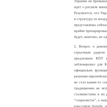
Украине не превыша
идет о распиле вне
Разумеется, что Укр
в структуру ее воор
представлены сейчас
крайне препарирован
будет, конечно, не 
2. Вопрос о деком
серьезным ударом
предложило КПУ и
заблокировал для 
официально функци
решения европейски
не стал каким-то с
традиционно не исп
сталинистами и их 
“социалисты”, а на
классовую борьбу ч