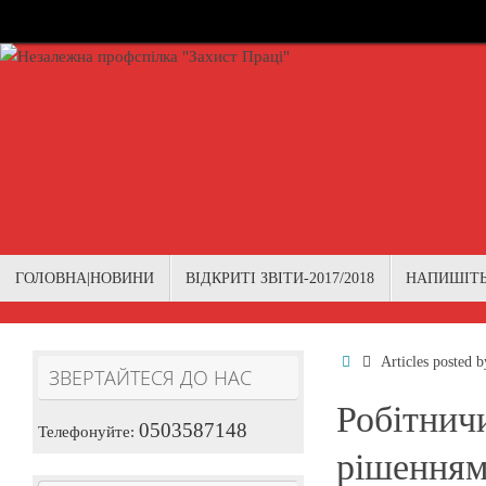
Skip
to
content
Skip
ГОЛОВНА|НОВИНИ
ВІДКРИТІ ЗВІТИ-2017/2018
НАПИШІТ
to
content
Home
Articles posted 
ЗВЕРТАЙТЕСЯ ДО НАС
Робітнич
0503587148
Телефонуйте:
рішенням