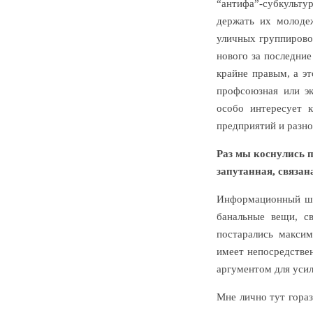
“антифа”-субкульту
держать их молоде
уличных группировок
нового за последни
крайне правым, а эт
профсоюзная или эк
особо интересует 
предприятий и разн
Раз мы коснулись 
запутанная, связан
Информационный шум
банальные вещи, с
постарались максим
имеет непосредстве
аргументом для усил
Мне лично тут гора