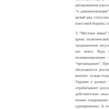
цитированием класси
“о декоммунизации”
целый ряд статусны
классовой борьбы, с
3. “Местные левые” 
крена политическо
традиционная актуа
нас вовсе. Куда 
позиционирование –
“прозападным”. Про
обсасывается росси
контент только-тол
Украине у разных “
отрабатывают росс
действительно зача
моими товарищами и
одновременно. А от