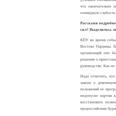
что окончательно п
очевидную слабость
Расскажи подробнее
сил? Выделилось ли
КПУ во время событ
Востоке Украины. Х
организаций оно бы
решение о приостано
руководстве. Как по
Надо отметить, что
закона о декоммун
положений ее прогр
недопуске партии к
восстановить полно
пророссийским бурж