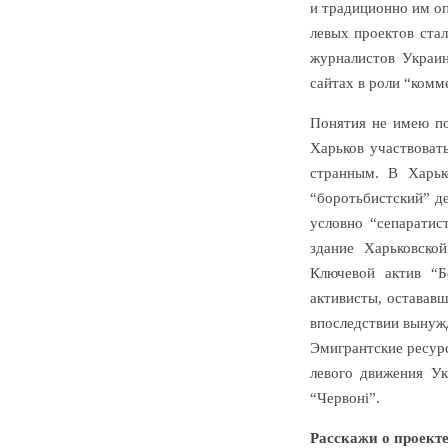
и традиционно им оп
левых проектов ста
журналистов Украин
сайтах в роли “комм
Понятия не имею по
Харьков участвоват
странным. В Харьк
“боротьбистский” д
условно “сепаратис
здание Харьковско
Ключевой актив “Б
активисты, остававш
впоследствии вынужд
Эмигрантские ресур
левого движения Ук
“Червоні”.
Расскажи о проекте